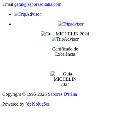
Email
geral@saboresditalia.com
Certificado de
Excelência
Prémio atribuidos aos melhores serviços de cada categoria
Copyright © 1995-
2026
Sabores D'Itália
Powered by
[dp]Soluções
Este Website utiliza cookies para proporcionar uma melhor
experiência de utilização.
Ler Mais
Continuar