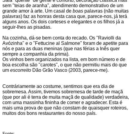
Sala "quente" de gente e conforto, decoração clássica mas
sem "teias de aranha", atendimento demonstrativo de um
grande amor à arte. Um casal de
boas
palavras (não muitas
palavras) faz as honras desta casa que, parece-nos, já terá
alguns anos. Os dois corteses e elegantes e os filhos já a
seguir-lhes as pisadas.
Na cozinha, dá-se bem conta do recado. Os "Raviolli da
Avózinha" e o "Fettucine al Salmone" foram de apetite para
nós e para as duas meninas (que nas férias a Inês quer
sempre a companhia da prima).
Os vinhos bem organizados na lista, em bom número e de
boa escolha são "carotes", o que não permitiu mais do que
um
escorreito
Dão Grão Vasco (2003, parece-me).
Contráriamente ao costume, sentimos que era dia de
sobremesa. Assim, tivemos sobremesa de tarde de maçã
(que por ali é terra de muita maçã de qualidade) verdadeira,
com uma massinha fininha de comer e agradecer.
Esta é
mais uma prova de que não constam de quaisquer roteiros,
muitos dos bons restaurantes do nosso país.
Fonte: