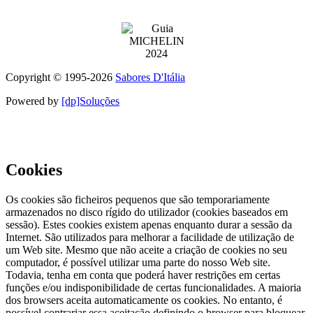
Prémio atribuidos aos melhores serviços de cada categoria
Copyright © 1995-
2026
Sabores D'Itália
Powered by
[dp]Soluções
Este Website utiliza cookies para proporcionar uma melhor
experiência de utilização.
Ler Mais
Continuar
Cookies
Os cookies são ficheiros pequenos que são temporariamente
armazenados no disco rígido do utilizador (cookies baseados em
sessão). Estes cookies existem apenas enquanto durar a sessão da
Internet. São utilizados para melhorar a facilidade de utilização de
um Web site. Mesmo que não aceite a criação de cookies no seu
computador, é possível utilizar uma parte do nosso Web site.
Todavia, tenha em conta que poderá haver restrições em certas
funções e/ou indisponibilidade de certas funcionalidades. A maioria
dos browsers aceita automaticamente os cookies. No entanto, é
possível contrariar essa aceitação definindo o browser para bloquear