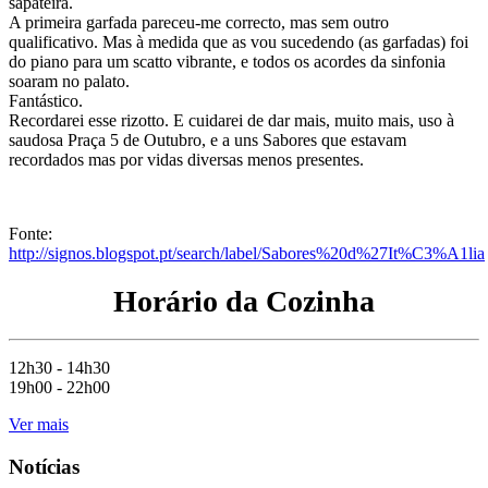
sapateira.
A primeira garfada pareceu-me correcto, mas sem outro
qualificativo. Mas à medida que as vou sucedendo (as garfadas) foi
do piano para um scatto vibrante, e todos os acordes da sinfonia
soaram no palato.
Fantástico.
Recordarei esse rizotto. E cuidarei de dar mais, muito mais, uso à
saudosa Praça 5 de Outubro, e a uns Sabores que estavam
recordados mas por vidas diversas menos presentes.
Fonte:
http://signos.blogspot.pt/search/label/Sabores%20d%27It%C3%A1lia
Horário da Cozinha
12h30 - 14h30
19h00 - 22h00
Ver mais
Notícias