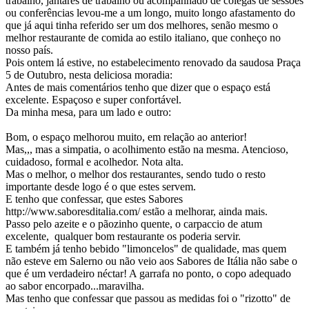
trabalho, jantares de trabalho ou acompanhado de colegas de sessões
ou conferências levou-me a um longo, muito longo afastamento do
que já aqui tinha referido ser um dos melhores, senão mesmo o
melhor restaurante de comida ao estilo italiano, que conheço no
nosso país.
Pois ontem lá estive, no estabelecimento renovado da saudosa Praça
5 de Outubro, nesta deliciosa moradia:
Antes de mais comentários tenho que dizer que o espaço está
excelente. Espaçoso e super confortável.
Da minha mesa, para um lado e outro:
Bom, o espaço melhorou muito, em relação ao anterior!
Mas,,, mas a simpatia, o acolhimento estão na mesma. Atencioso,
cuidadoso, formal e acolhedor. Nota alta.
Mas o melhor, o melhor dos restaurantes, sendo tudo o resto
importante desde logo é o que estes servem.
E tenho que confessar, que estes Sabores
http://www.saboresditalia.com/ estão a melhorar, ainda mais.
Passo pelo azeite e o pãozinho quente, o carpaccio de atum
excelente, qualquer bom restaurante os poderia servir.
E também já tenho bebido "limoncelos" de qualidade, mas quem
não esteve em Salerno ou não veio aos Sabores de Itália não sabe o
que é um verdadeiro néctar! A garrafa no ponto, o copo adequado
ao sabor encorpado...maravilha.
Mas tenho que confessar que passou as medidas foi o "rizotto" de