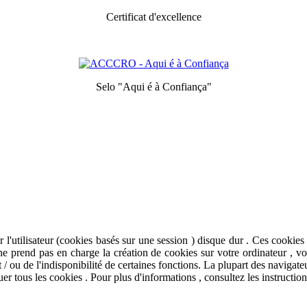
Certificat d'excellence
Prix ​​décerné aux meilleurs services pour chaque catégorie
Selo "Aqui é à Confiança"
Symbole de qualité et de confiance
ateur .
En savoir plus
J'ai compris
​​l'utilisateur (cookies basés sur une session ) disque dur . Ces cookies n
la ne prend pas en charge la création de cookies sur votre ordinateur , 
s et / ou de l'indisponibilité de certaines fonctions. La plupart des navig
r tous les cookies . Pour plus d'informations , consultez les instruction