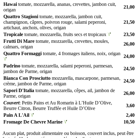
Hawai
tomate, mozzarella, ananas, crevettes, jambon cuit,
21,00
origan
Quattro Stagioni
tomate, mozzarella, jambon cuit,
champignon, câpres, poivron rouge, salami peperoni,
21,50
artichaut, anchois, olives, origan
Tropicale
tomate, mozzarella, fruits secs et tropicaux
23,50
Frutti Di Mare
tomate, mozzarella, crevettes, moules,
26,00
calmars, origan
Quattro Formaggi
tomate, 4 fromages italiens, noix, origan
24,00
Padrino
tomate, mozzarella, salami peperoni, parmesan,
24,50
jambon de Parme, origan
Bianca Con Prosciutto
mozzarella, mascarpone, parmesan,
24,50
crème, jambon de Parme, origan
Sapori D'Italia
tomate, mozzarella, cêpes, ail, jambon de
26,00
Parme, origan
Couvert
: Petits Pains et Au Romarin à L’Huile D’Olive,
3,60
Beurre Citron, Beurre Truffée et Huile D’Olive
Pain A L'Ail
2,40
Fromage De Chevre Marine
10,50
Aucun plat, produit alimentaire ou boisson, couvert inclus, peut être