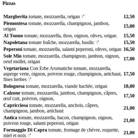
Pizzas
Margherita
tomate, mozzarella, origan
12,50
Piemontesa
tomate, mozzarella, champignon, jambon,
15,00
origan
Al Tonno
tomate, mozzarella, thon, oignon, olives, origan
15,50
Napoletana
tomate fraîche, mozzarella, basilic
15,50
Peperoni
tomate, mozzarella, salami peperoni, olives, origan
16,50
Sole Mio
tomate, mozzarella, champignon, jambon, oignon,
17,00
oeuf mollet, origan
Vegetariana
Con Erbe Aromatiche tomate, mozzarella,
asperge verte, oignon, poivron rouge, champignon, artichaut,
17,50
fines herbes
Bolognesa
tomate, mozzarella, viande hachée, origan
18,00
Calzone
tomate, mozzarella, jambon, champignon, câpres,
17,50
œuf cuit, poivron, oignon,
Capricciosa
tomate, mozzarella, anchois, câpres,
21,00
champignon, jambon, artichaut
Antica
tomate, mozzarella, bacon, champignon, oignon,
21,00
poivron rouge, salami peperoni, origan
Formaggio Di Capra
tomate, fromage de chèvre, roquette,
21,00
miel et noix