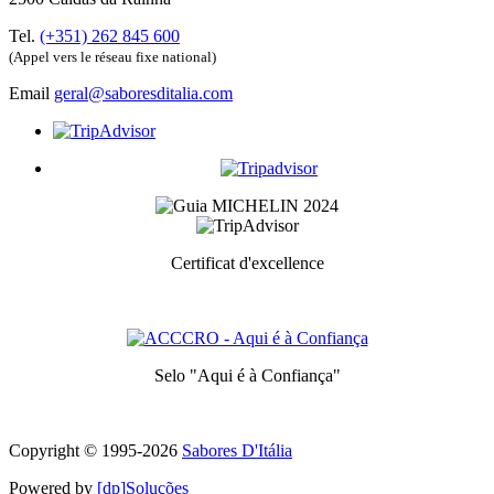
Tel.
(+351) 262 845 600
(Appel vers le réseau fixe national)
Email
geral@saboresditalia.com
Certificat d'excellence
Prix ​​décerné aux meilleurs services pour chaque catégorie
Selo "Aqui é à Confiança"
Symbole de qualité et de confiance
Copyright © 1995-
2026
Sabores D'Itália
Powered by
[dp]Soluções