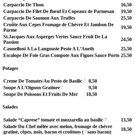
Carpaccio De Thon
16,50
Carpaccio De Filet De Bœuf Et Copeaux de Parmesan
19,50
Carpaccio De Saumon Aux Truffes
25,50
Croûte Aux Cepes Fromage de Chèvre Et Jambon De
19,50
Parme
St.Jacques Aux Asperges Vertes Sauce Fruit De La
24,50
Passion
Cannelloni A La Langouste Pesto A L’Aneth
25,50
Escalope De Foie Gras Compote Aux Figues Sauce Porto
25,50
Potages
Creme De Tomates Au Pesto de Basilic
8,50
Soupe A L’Oignon Gratinee
9,50
Soupe De Poissons Et Fruits De Mer
18,50
Salades
Salade “Caprese” tomate et mozzarella au basilic
13,50
Salade Du Chef mêlée avec melon, fromage de chèvre
18,50
gratiné, cêpes, noix, bacon et croûtons (
sans bacon)